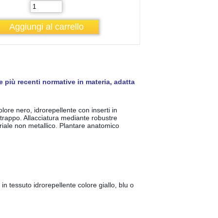
e più recenti normative in 
materia, adatta 
lore nero, 
idrorepellente con inserti in 
resistenza allo strappo. Allacciatura mediante robustre 
iale non metallico. 
Plantare anatomico 
n tessuto idrorepellente colore giallo, blu o 