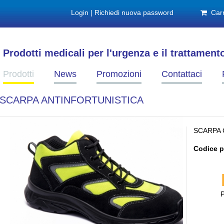
Login
|
Richiedi nuova password
Carr
Prodotti medicali per l'urgenza e il trattament
Prodotti
News
Promozioni
Contattaci
SCARPA ANTINFORTUNISTICA
SCARPA 
Codice p
P