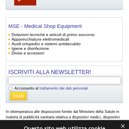
MSE - Medical Shop Equipment
Dotazioni tecniche e articoli di primo soccorso
Apparecchiature elettromedicali
Ausili ortopedici e sistemi antidecubito
Igiene e disinfezione
Divise e accessori
ISCRIVITI ALLA NEWSLETTER!
Acconsento al trattamento dei dati personali
*
Acconsento al
trattamento dei dati personali
In ottemperanza alle disposizioni fornite dal Ministero della Salute in
materia di pubblicità sanitaria relativa a dispositivi medici, dispositivi
medico-diagnostici in vitro e presidi medico-chirurgici, i contenuti di
×
Questo sito web utilizza cookie
queste pagine sono destinati unicamente a Medici, Farmacisti e