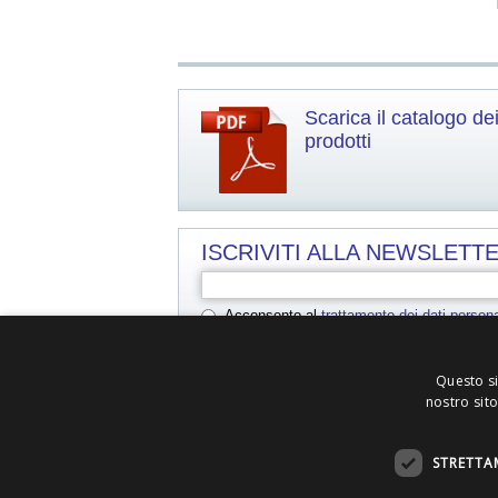
Scarica il catalogo de
prodotti
ISCRIVITI ALLA NEWSLETTE
Acconsento al trattamento dei dati persona
Acconsento al
trattamento dei dati persona
Questo si
nostro sito
In ottemperanza alle disposizioni fornite dal Minist
medico-chirurgici, i contenuti di queste pagine s
informativo e non sono destinate alla promozione 
STRETTA