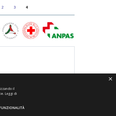
2
3
4
×
izzando il
kie.
Leggi di
dispositivi medico-diagnostici in vitro e presidi
ioni dei prodotti hanno scopo puramente
FUNZIONALITÀ