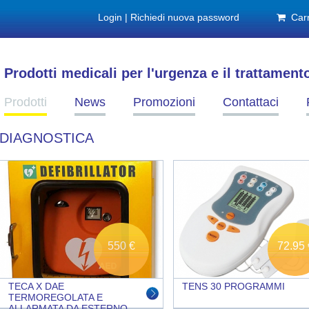
Login
|
Richiedi nuova password
Carr
Prodotti medicali per l'urgenza e il trattament
Prodotti
News
Promozioni
Contattaci
DIAGNOSTICA
Pagine
550 €
72.95 
TECA X DAE
TENS 30 PROGRAMMI
TERMOREGOLATA E
ALLARMATA DA ESTERNO