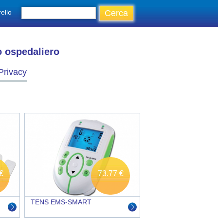
ello
o ospedaliero
Privacy
€
73.77 €
TENS EMS-SMART