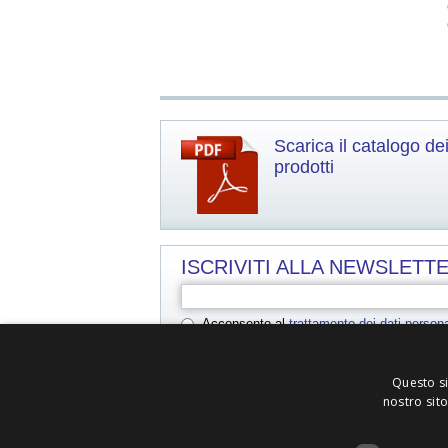
Scarica il catalogo de
prodotti
ISCRIVITI ALLA NEWSLETTE
Acconsento al trattamento dei dati persona
Acconsento al
trattamento dei dati persona
Questo si
nostro sito
In ottemperanza alle disposizioni fornite dal Minist
medico-chirurgici, i contenuti di queste pagine s
informativo e non sono destinate alla promozione 