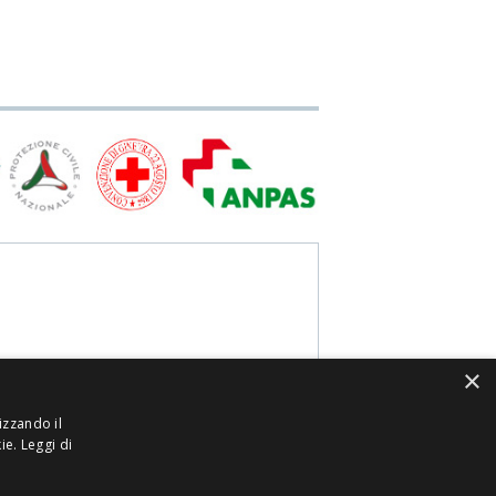
×
izzando il
kie.
Leggi di
dispositivi medico-diagnostici in vitro e presidi
ioni dei prodotti hanno scopo puramente