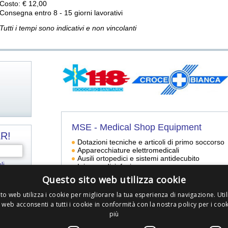
Costo: € 12,00
Consegna entro 8 - 15 giorni lavorativi
Tutti i tempi sono indicativi e non vincolanti
i
MSE - Medical Shop Equipment
R!
Dotazioni tecniche e articoli di primo soccorso
Apparecchiature elettromedicali
Ausili ortopedici e sistemi antidecubito
li
*
li
Igiene e disinfezione
Divise e accessori
Questo sito web utilizza cookie
to web utilizza i cookie per migliorare la tua esperienza di navigazione. Util
 web acconsenti a tutti i cookie in conformità con la nostra policy per i coo
ero della Salute in materia di pubblicità sanitaria relativa a dispositivi medici, 
più
ono destinati unicamente a Medici, Farmacisti e Operatori Sanitari. Le descriz
degli stessi.