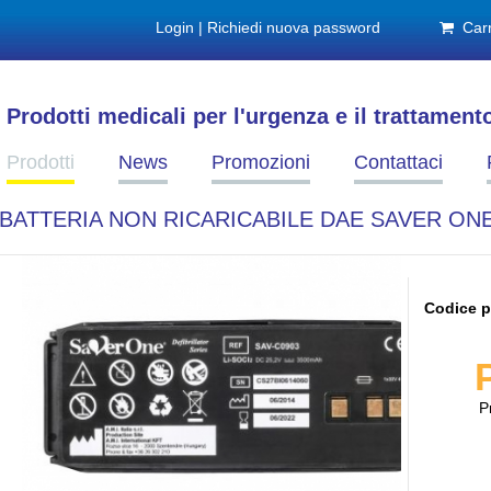
Login
|
Richiedi nuova password
Carr
Prodotti medicali per l'urgenza e il trattament
Prodotti
News
Promozioni
Contattaci
BATTERIA NON RICARICABILE DAE SAVER ON
Codice p
P